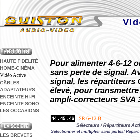
Vidéo
HAUTE FIDELITÉ
Pour alimenter 4-6-12 
HOME-CINÉMA
sans perte de signal. A
Vidéo Active
signal, les répartiteur
CÂBLES
élevé, pour transmettre
ADAPTATEURS
ENCEINTE HI-FI
ampli-correcteurs SVA 
ENCEINTE SONO
LES OCCASIONS
SR 6-12 B
44 . 45 . 46
Sélecteurs / Répartiteurs Acti
Sélectionner et multiplier sans pertes! Répart
LES BREVETS