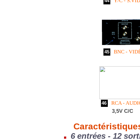
Y/C - S.VI
44
BNC - VID
45
RCA - AUD
46
3,5V C/C
Caractéristique
6 entrées - 12 sort