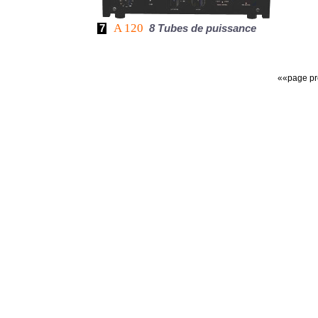
A 120
7
8 Tubes de puissance
««page p