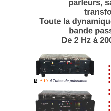
parleurs, 
transf
Toute la dynamique
bande pass
De 2 Hz à 200
A 10
5
4 Tubes de puissance