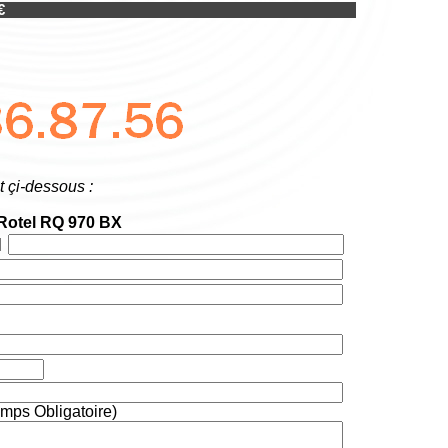
€
t çi-dessous :
Rotel RQ 970 BX
mps Obligatoire)