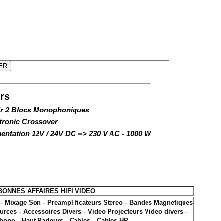
rs
r 2 Blocs Monophoniques
ronic Crossover
entation 12V / 24V DC => 230 V AC - 1000 W
BONNES AFFAIRES HIFI VIDEO
-
-
-
Mixage Son
Preamplificateurs Stereo
Bandes Magnetiques
-
-
-
ources
Accessoires Divers
Video Projecteurs Video divers
-
-
-
phono
Haut Parleurs
Cables
Cables HP